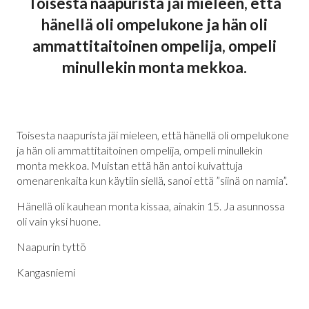
Toisesta naapurista jäi mieleen, että
hänellä oli ompelukone ja hän oli
ammattitaitoinen ompelija, ompeli
minullekin monta mekkoa.
Toisesta naapurista jäi mieleen, että hänellä oli ompelukone
ja hän oli ammattitaitoinen ompelija, ompeli minullekin
monta mekkoa. Muistan että hän antoi kuivattuja
omenarenkaita kun käytiin siellä, sanoi että ”siinä on namia”.
Hänellä oli kauhean monta kissaa, ainakin 15. Ja asunnossa
oli vain yksi huone.
Naapurin tyttö
Kangasniemi