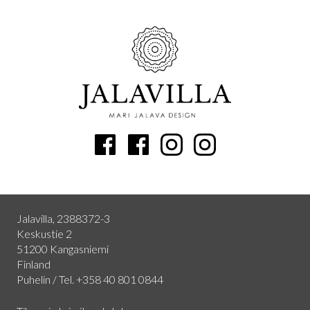
Jalavilla, 2388372-3
Keskustie 2
51200 Kangasniemi
Finland
Puhelin / Tel. +358 40 801 0844