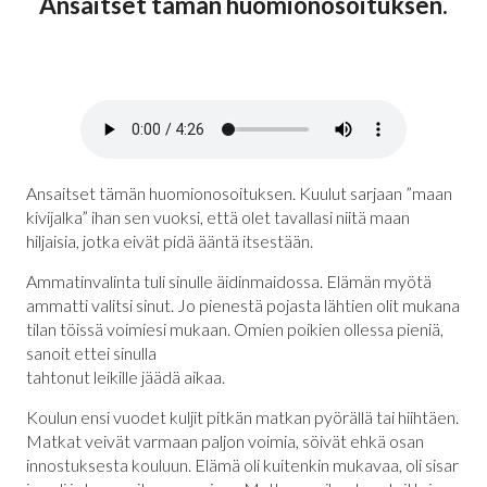
Ansaitset tämän huomionosoituksen.
Ansaitset tämän huomionosoituksen. Kuulut sarjaan ”maan
kivijalka” ihan sen vuoksi, että olet tavallasi niitä maan
hiljaisia, jotka eivät pidä ääntä itsestään.
Ammatinvalinta tuli sinulle äidinmaidossa. Elämän myötä
ammatti valitsi sinut. Jo pienestä pojasta lähtien olit mukana
tilan töissä voimiesi mukaan. Omien poikien ollessa pieniä,
sanoit ettei sinulla
tahtonut leikille jäädä aikaa.
Koulun ensi vuodet kuljit pitkän matkan pyörällä tai hiihtäen.
Matkat veivät varmaan paljon voimia, söivät ehkä osan
innostuksesta kouluun. Elämä oli kuitenkin mukavaa, oli sisar