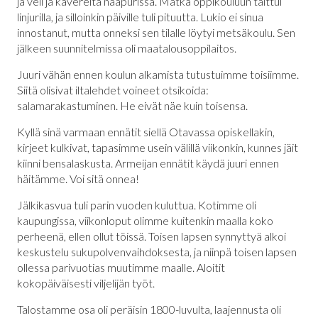
ja veli ja kavereita naapurissa. Matka oppikouluun taittui
linjurilla, ja silloinkin päiville tuli pituutta. Lukio ei sinua
innostanut, mutta onneksi sen tilalle löytyi metsäkoulu. Sen
jälkeen suunnitelmissa oli maatalousoppilaitos.
Juuri vähän ennen koulun alkamista tutustuimme toisiimme.
Siitä olisivat iltalehdet voineet otsikoida:
salamarakastuminen. He eivät näe kuin toisensa.
Kyllä sinä varmaan ennätit siellä Otavassa opiskellakin,
kirjeet kulkivat, tapasimme usein välillä viikonkin, kunnes jäit
kiinni bensalaskusta. Armeijan ennätit käydä juuri ennen
häitämme. Voi sitä onnea!
Jälkikasvua tuli parin vuoden kuluttua. Kotimme oli
kaupungissa, viikonloput olimme kuitenkin maalla koko
perheenä, ellen ollut töissä. Toisen lapsen synnyttyä alkoi
keskustelu sukupolvenvaihdoksesta, ja niinpä toisen lapsen
ollessa parivuotias muutimme maalle. Aloitit
kokopäiväisesti viljelijän työt.
Talostamme osa oli peräisin 1800-luvulta, laajennusta oli