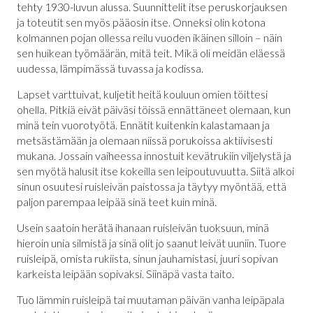
tehty 1930-luvun alussa. Suunnittelit itse peruskorjauksen
ja toteutit sen myös pääosin itse. Onneksi olin kotona
kolmannen pojan ollessa reilu vuoden ikäinen silloin – näin
sen huikean työmäärän, mitä teit. Mikä oli meidän eläessä
uudessa, lämpimässä tuvassa ja kodissa.
Lapset varttuivat, kuljetit heitä kouluun omien töittesi
ohella. Pitkiä eivät päiväsi töissä ennättäneet olemaan, kun
minä tein vuorotyötä. Ennätit kuitenkin kalastamaan ja
metsästämään ja olemaan niissä porukoissa aktiivisesti
mukana. Jossain vaiheessa innostuit kevätrukiin viljelystä ja
sen myötä halusit itse kokeilla sen leipoutuvuutta. Siitä alkoi
sinun osuutesi ruisleivän paistossa ja täytyy myöntää, että
paljon parempaa leipää sinä teet kuin minä.
Usein saatoin herätä ihanaan ruisleivän tuoksuun, minä
hieroin unia silmistä ja sinä olit jo saanut leivät uuniin. Tuore
ruisleipä, omista rukiista, sinun jauhamistasi, juuri sopivan
karkeista leipään sopivaksi. Siinäpä vasta taito.
Tuo lämmin ruisleipä tai muutaman päivän vanha leipäpala