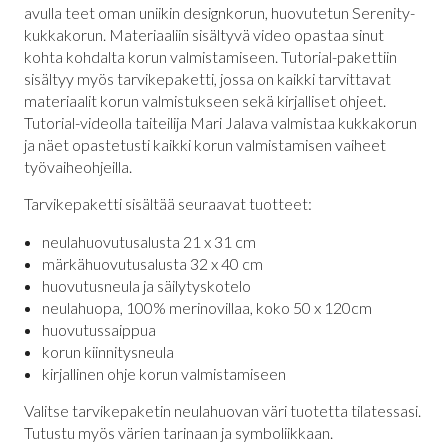
avulla teet oman uniikin designkorun, huovutetun Serenity-
kukkakorun. Materiaaliin sisältyvä video opastaa sinut
kohta kohdalta korun valmistamiseen. Tutorial-pakettiin
sisältyy myös tarvikepaketti, jossa on kaikki tarvittavat
materiaalit korun valmistukseen sekä kirjalliset ohjeet.
Tutorial-videolla taiteilija Mari Jalava valmistaa kukkakorun
ja näet opastetusti kaikki korun valmistamisen vaiheet
työvaiheohjeilla.
Tarvikepaketti sisältää seuraavat tuotteet:
neulahuovutusalusta 21 x 31 cm
märkähuovutusalusta 32 x 40 cm
huovutusneula ja säilytyskotelo
neulahuopa, 100% merinovillaa, koko 50 x 120cm
huovutussaippua
korun kiinnitysneula
kirjallinen ohje korun valmistamiseen
Valitse tarvikepaketin neulahuovan väri tuotetta tilatessasi.
Tutustu myös värien tarinaan ja symboliikkaan.