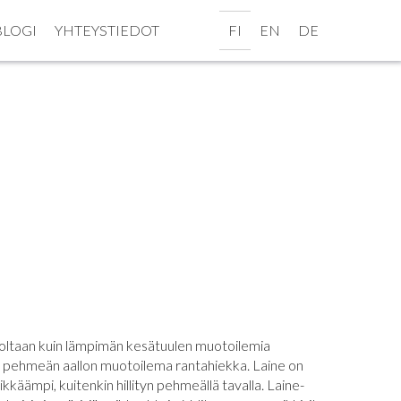
BLOGI
YHTEYSTIEDOT
FI
EN
DE
oltaan kuin lämpimän kesätuulen muotoilemia
en pehmeän aallon muotoilema rantahiekka. Laine on
käämpi, kuitenkin hillityn pehmeällä tavalla. Laine-