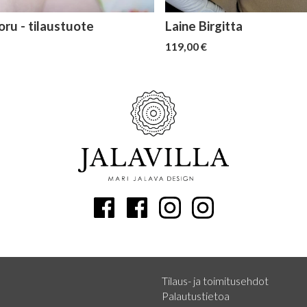
ru - tilaustuote
Laine Birgitta
119,00 €
Tilaus- ja toimitusehdot
Palautustietoa