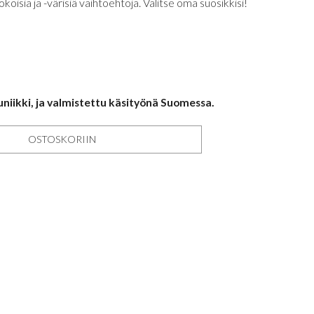
oisia ja -värisiä vaihtoehtoja. Valitse oma suosikkisi!
uniikki, ja valmistettu käsityönä Suomessa.
OSTOSKORIIN