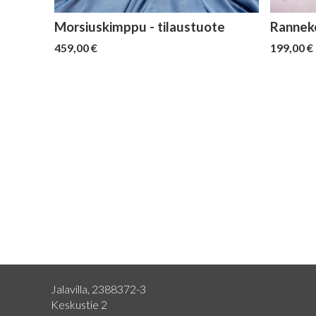
Morsiuskimppu - tilaustuote
Ranneko
459,00 €
199,00 €
Jalavilla, 2388372-3
Keskustie 2