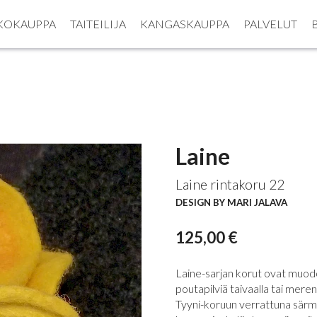
KOKAUPPA
TAITEILIJA
KANGASKAUPPA
PALVELUT
Laine
Laine rintakoru 22
DESIGN BY MARI JALAVA
125,00 €
Laine-sarjan korut ovat muod
poutapilviä taivaalla tai mer
Tyyni-koruun verrattuna särmik