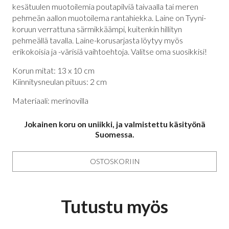
kesätuulen muotoilemia poutapilviä taivaalla tai meren
pehmeän aallon muotoilema rantahiekka. Laine on Tyyni-
koruun verrattuna särmikkäämpi, kuitenkin hillityn
pehmeällä tavalla. Laine-korusarjasta löytyy myös
erikokoisia ja -värisiä vaihtoehtoja. Valitse oma suosikkisi!
Korun mitat: 13 x 10 cm
Kiinnitysneulan pituus: 2 cm
Materiaali: merinovilla
Jokainen koru on uniikki, ja valmistettu käsityönä
Suomessa.
OSTOSKORIIN
Tutustu myös